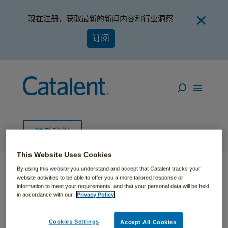
现在注册，获取最新的新闻内容和行业洞察
订阅
联系我们
This Website Uses Cookies
By using this website you understand and accept that Catalent tracks your
website activities to be able to offer you a more tailored response or
主页
»
服务
»
包装工程
information to meet your requirements, and that your personal data will be held
in accordance with our
Privacy Policy
.
Cookies Settings
Accept All Cookies