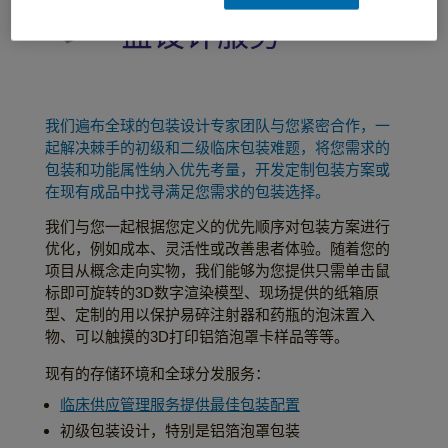
包装工程和患者药
盒设计服务
我们遍布全球的包装设计专家团队与您紧密合作，一
起解决棘手的初级和二级临床包装难题，将您需求的
包装和功能属性纳入优先考量，开发定制包装方案或
在现有成品中找寻满足您需求的包装选择。
我们与您一起根据您定义的优先顺序对包装方案进行
优化，例如成本、灵活性或改善患者体验。随着您的
项目从概念走向实物，我们能够为您提供只需单击鼠
标即可旋转的3D数字渲染模型、现场提供的纸箱原
型、定制的用以保护易碎注射器和药瓶的泡沫置入
物、可以触摸的3D打印铝箔泡罩卡样品等等。
现有的存储环境和全球分发服务：
临床供应管理服务提供最佳包装配置
初级包装设计，特别是铝箔泡罩包装