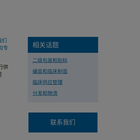
我们
相关话题
和专
。
二级包装和贴标
行供
编盲和临床制造
需
临床供应管理
分发和物流
联系我们