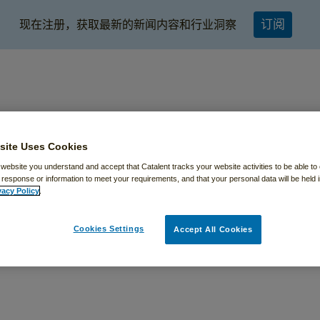
订阅
现在注册，获取最新的新闻内容和行业洞察
site Uses Cookies
 website you understand and accept that Catalent tracks your website activities to be able to 
 response or information to meet your requirements, and that your personal data will be held
全球解决方案
设施分布
专家解读
新闻与活
vacy Policy
.
Cookies Settings
Accept All Cookies