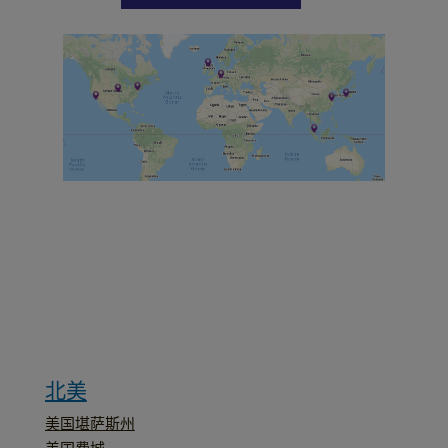
我
围
和
临
北美
加
墨
美国堪萨斯州
美