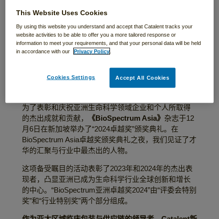
Catalent获得2024
This Website Uses Cookies
BioSpectrum Asia
By using this website you understand and accept that Catalent tracks your
website activities to be able to offer you a more tailored response or
最佳供应链企业殊
information to meet your requirements, and that your personal data will be held
in accordance with our
Privacy Policy
.
荣
Cookies Settings
Accept All Cookies
为了表彰和庆祝亚洲生命科学领域企业和个人所取得
的杰出成就和贡献，
《
BioSpectrum Asia
》
杂志于12
月6日在新加坡举办了“2024卓越奖”颁奖典礼。在
BioSpectrum Asia卓越奖颁奖典礼之夜，我们见证了才
华的汇聚与行业中最杰出的人物。
这项备受瞩目的活动表彰了2023年和2024年的杰出表
现者，凸显亚洲已成为生命科学行业全球创新和增长
的中心。“BioSpectrum亚洲卓越奖2024”由“评委会特别
奖”和“行业特别奖”两个部分组成。
作为亚太区域临床包装与供应链的领导者，
Catalent新