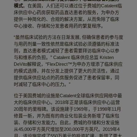
模式
。在美国，人们还可以通过位于费城的Catalent临
床供应中心药房获取药品直达患者的服务，为申办方
提供一种简化的、合规的解决方案，从而免除了临床
中心接收、存储和分发患者用药的繁复程序。
“虽然临床试验的方法在日渐发展, 但确保患者的参与度
与用药剂量一致性依然是临床试验必须遵循的标准法
则，直达患者模式减轻了患者需要拜访临床中心以参
与和维系的负担。” Catalent 临床供应总监 Kristen
DeVito解释说，“FlexDirect™为申办方增添了临床供应
的模式选择，并在分发上提供了更大的灵活性，通过
提供临床供应站点的药房服务促进了患者保留率，同
时减轻了临床中心的压力。”
位于美国费城的设施是Catalent全球临床供应网络中最
大的临床供应中心。2018年正是该临床供应中心运营
20周年的里程碑。该设施建于1969年，于1998年11月
修葺一新，并为既有的商业化包装业务新增了临床包
装、存储和分发能力。自此，费城的存储和分发设施
从45,000平方英尺增加至200,000平方英尺。2019年4
月，该设施完成了550万美元的投资扩建，新增了更大