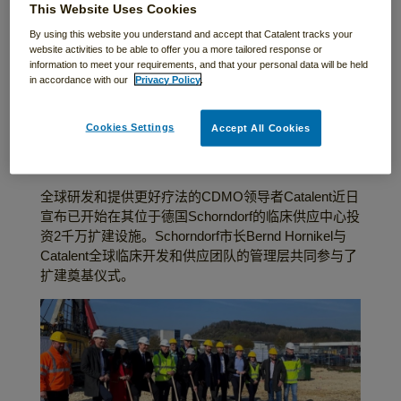
This Website Uses Cookies
全球联网再升级，
By using this website you understand and accept that Catalent tracks your
Catalent启动德国
website activities to be able to offer you a more tailored response or
information to meet your requirements, and that your personal data will be held
Schorndorf临床供
in accordance with our
Privacy Policy
.
应设施扩建
Cookies Settings
Accept All Cookies
全球研发和提供更好疗法的CDMO领导者Catalent近日
宣布已开始在其位于德国Schorndorf的临床供应中心投
资2千万扩建设施。Schorndorf市长Bernd Hornikel与
Catalent全球临床开发和供应团队的管理层共同参与了
扩建奠基仪式。