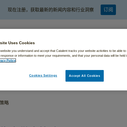
订阅
现在注册，获取最新的新闻内容和行业洞察
site Uses Cookies
 website you understand and accept that Catalent tracks your website activities to be able to 
 response or information to meet your requirements, and that your personal data will be held
vacy Policy
.
全球解决方案
设施分布
专家解读
新闻与活
Cookies Settings
Accept All Cookies
应策略